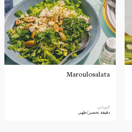
Maroulosalata
اليوناني
دقيقة
تحضير/طهي