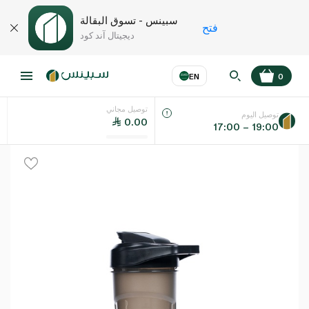
سبينس - تسوق البقالة
فتح
ديجيتال آند كود
EN
0
توصيل مجاني
عر
EN
اللغة
توصيل اليوم
0.00
17:00 – 19:00
UAE
KSA