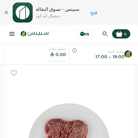
سبينس - تسوق البقالة
فتح
ديجيتال آند كود
EN
0
توصيل مجاني
عر
EN
اللغة
توصيل اليوم
0.00
17:00 – 19:00
UAE
KSA