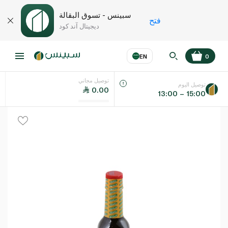
سبينس - تسوق البقالة
فتح
ديجيتال آند كود
EN
0
توصيل مجاني
عر
EN
اللغة
توصيل اليوم
0.00
13:00 – 15:00
UAE
KSA