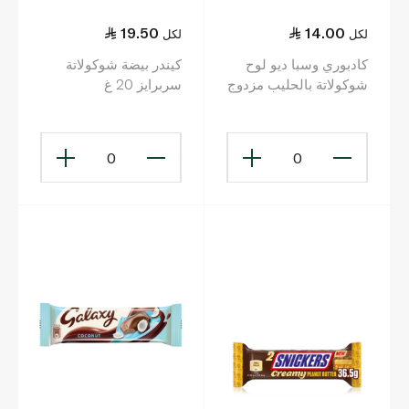
19.50
14.00
لكل
لكل
كادبوري وسبا ديو لوح
كيندر بيضة شوكولاتة
شوكولاتة بالحليب مزدوج
سربرايز 20 غ
47.4 غ
0
0