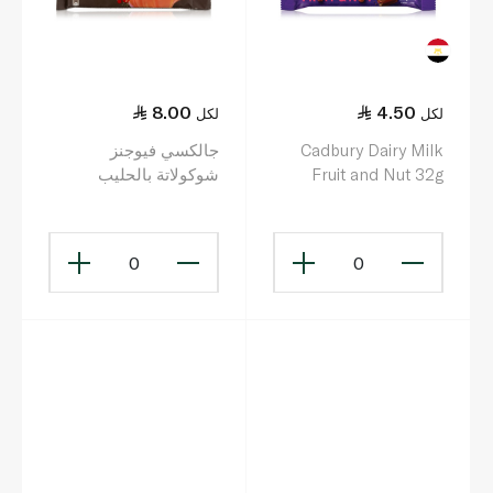
8.00
4.50
لكل
لكل
Cadbury Dairy Milk
جالكسي فيوجنز
Fruit and Nut 32g
شوكولاتة بالحليب
بحبيبات الكاكاو ونكهة
الخوخ 35 غ
0
0