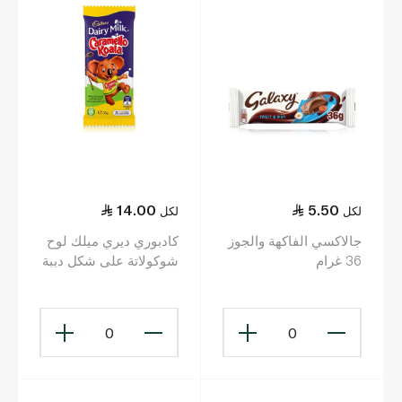
14.00
5.50
لكل
لكل
جالاكسي الفاكهة والجوز
كادبوري ديري ميلك لوح
36 غرام
شوكولاتة على شكل دببة
الكوالا بنكهة الكراميل 35
غ
0
0