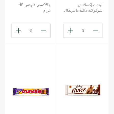
ليندت إكسلانس
جالاكسي فلوتس 45
شوكولاتة داكنة بالبرتقال
غرام
35 غرام
0
0