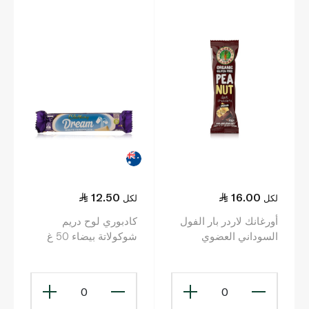
12.50
16.00
لكل
لكل
أورغانك لاردر بار الفول
كادبوري لوح دريم
السوداني العضوي
شوكولاتة بيضاء 50 غ
المغطى بالشوكولا
الداكن النباتي 53 غ
0
0