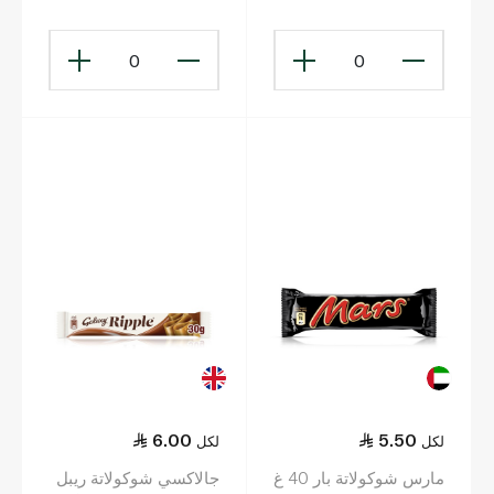
0
0
6.00
5.50
لكل
لكل
مارس شوكولاتة بار 40 غ
جالاكسي شوكولاتة ريبل