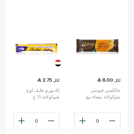
2.75
8.00
لكل
لكل
جالكسي فيوجنز
كادبوري فليك لوح
شوكولاتة بيضاء مع
شوكولاتة 15 غ
الكراميل وملح البحر 35
غ
0
0