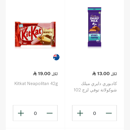
19.00
13.00
لكل
لكل
كادبوري دايري ميلك
Kitkat Neapolitan 42g
شوكولاتة توفي لزج 102
غ
0
0