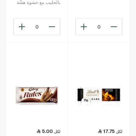
بالحليب مع حشوة هشّة
30 غ
0
0
5.00
17.75
لكل
لكل