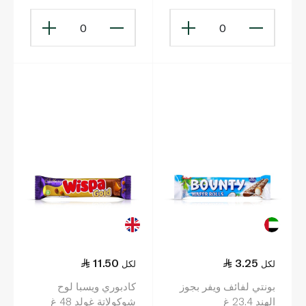
0
0
11.50
3.25
لكل
لكل
بونتي لفائف ويفر بجوز
كادبوري ويسبا لوح
الهند 23.4 غ
شوكولاتة غولد 48 غ