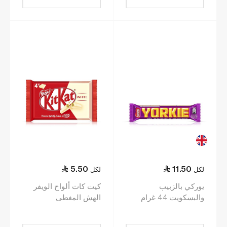
5.50
11.50
لكل
لكل
يوركي بالزبيب
كيت كات ألواح الويفر
والبسكويت 44 غرام
الهش المغطى
بالشوكولاتة البيضاء 4
ألواح 41.5 غ