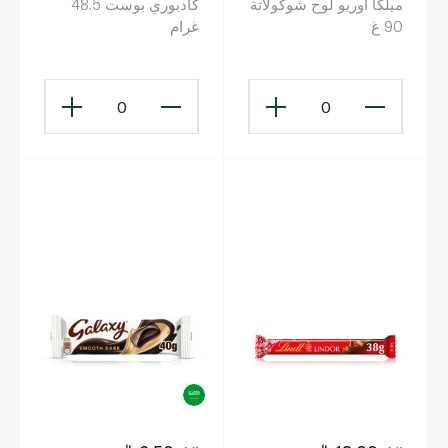
ميلكا أوريو لوح شوكولاتة
كادبوري بوست 48.5
90 غ
غرام
0
0