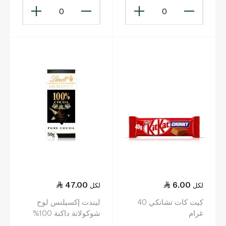
0
0
47.00
6.00
لكل
لكل
كيت كات تشانكي 40
ليندت إكسيلنس لوح
غرام
شوكولاتة داكنة 100%
50 غ