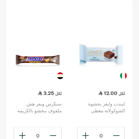
3.25
12.00
لكل
لكل
ليندت وايفر بحشوة
سنكرس ويفر هش
الشوكولاتة مغطى
ملفوف محشو بالكريمة
بالشوكولاتة بالحليب 26
بنكهة الفول السوداني 24
غ
غ
0
0