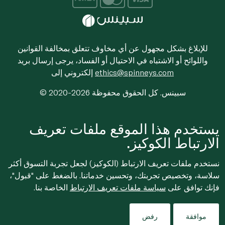
للإبلاغ بشكل مجهول عن أي مخاوف تتعلق بمخالفة القوانين
واللوائح أو الاشتباه في الاحتيال أو الفساد، يرجى إرسال بريد
ethics@spinneys.com
إلكتروني إلى
© 2020-2026 سبينس. كل الحقوق محفوظة
يستخدم هذا الموقع ملفات تعريف
الارتباط الكوكيز.
نستخدم ملفات تعريف الارتباط (الكوكيز) لجعل تجربة التسوق أكثر
سلاسة، وتخصيص تجربتك، وتحسين خدماتنا. بالضغط على "قبول"،
فإنك توافق على
سياسة ملفات تعريف الارتباط
الخاصة بنا.
موافقة
رفض