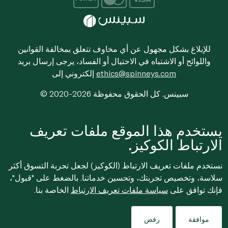
للإبلاغ بشكل مجهول عن أي مخاوف تتعلق بمخالفة القوانين
واللوائح أو الاشتباه في الاحتيال أو الفساد، يرجى إرسال بريد
ethics@spinneys.com
إلكتروني إلى
© 2020-2026 سبينس. كل الحقوق محفوظة
يستخدم هذا الموقع ملفات تعريف
الارتباط الكوكيز.
نستخدم ملفات تعريف الارتباط (الكوكيز) لجعل تجربة التسوق أكثر
سلاسة، وتخصيص تجربتك، وتحسين خدماتنا. بالضغط على "قبول"،
فإنك توافق على
سياسة ملفات تعريف الارتباط
الخاصة بنا.
موافقة
رفض