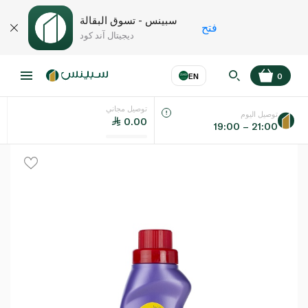
سبينس - تسوق البقالة
فتح
ديجيتال آند كود
EN
0
توصيل مجاني
عر
EN
اللغة
توصيل اليوم
0.00
19:00 – 21:00
UAE
KSA