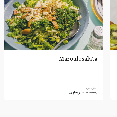
Maroulosalata
اليوناني
دقيقة
تحضير/طهي