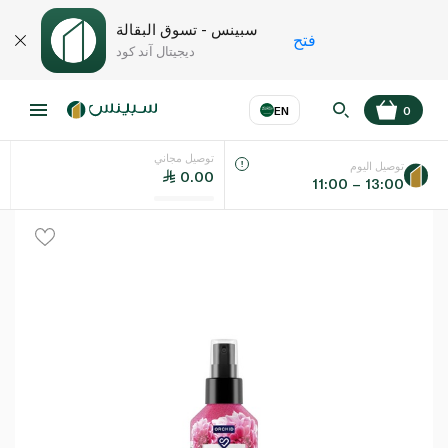
سبينس - تسوق البقالة
فتح
ديجيتال آند كود
EN
0
توصيل مجاني
عر
EN
اللغة
توصيل اليوم
0.00
11:00 – 13:00
UAE
KSA