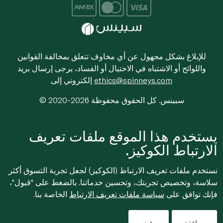
للإبلاغ بشكل مجهول عن أي مخاوف تتعلق بمخالفة القوانين
واللوائح أو الاشتباه في الاحتيال أو الفساد، يرجى إرسال بريد
ethics@spinneys.com
إلكتروني إلى
© 2020-2026 سبينس. كل الحقوق محفوظة
يستخدم هذا الموقع ملفات تعريف
الارتباط الكوكيز.
نستخدم ملفات تعريف الارتباط (الكوكيز) لجعل تجربة التسوق أكثر
سلاسة، وتخصيص تجربتك، وتحسين خدماتنا. بالضغط على "قبول"،
فإنك توافق على
سياسة ملفات تعريف الارتباط
الخاصة بنا.
موافقة
رفض