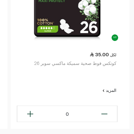
35.00
لكل
كوتكس فوط صحية سميكة ماكسي سوبر 26
المزيد
0