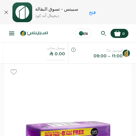
سبينس - تسوق البقالة
فتح
ديجيتال آند كود
EN
0
توصيل مجاني
عر
EN
اللغة
التوصيل غدًا
0.00
09:00 – 11:00
UAE
KSA