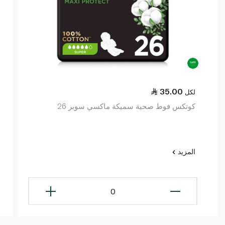
35.00
لكل
كوتكس فوط صحية سميكة ماكسي سوبر 26
المزيد
0