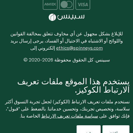
للإبلاغ بشكل مجهول عن أي مخاوف تتعلق بمخالفة القوانين
واللوائح أو الاشتباه في الاحتيال أو الفساد، يرجى إرسال بريد
ethics@spinneys.com
إلكتروني إلى
© 2020-2026 سبينس. كل الحقوق محفوظة
يستخدم هذا الموقع ملفات تعريف
الارتباط الكوكيز.
نستخدم ملفات تعريف الارتباط (الكوكيز) لجعل تجربة التسوق أكثر
سلاسة، وتخصيص تجربتك، وتحسين خدماتنا. بالضغط على "قبول"،
فإنك توافق على
سياسة ملفات تعريف الارتباط
الخاصة بنا.
موافقة
رفض