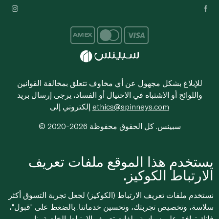
للإبلاغ بشكل مجهول عن أي مخاوف تتعلق بمخالفة القوانين
واللوائح أو الاشتباه في الاحتيال أو الفساد، يرجى إرسال بريد
ethics@spinneys.com
إلكتروني إلى
© 2020-2026 سبينس. كل الحقوق محفوظة
يستخدم هذا الموقع ملفات تعريف
الارتباط الكوكيز.
نستخدم ملفات تعريف الارتباط (الكوكيز) لجعل تجربة التسوق أكثر
سلاسة، وتخصيص تجربتك، وتحسين خدماتنا. بالضغط على "قبول"،
فإنك توافق على
سياسة ملفات تعريف الارتباط
الخاصة بنا.