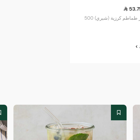
53.7
كانديز طماطم كرزية (شيري) 500
د