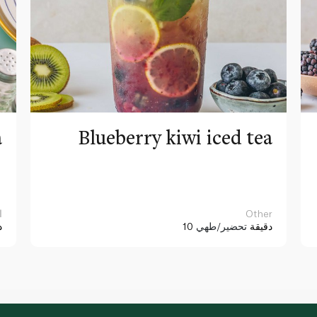
a
Blueberry kiwi iced tea
Other
ا
10 دقيقة
تحضير/طهي
د