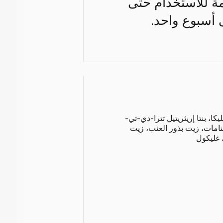
ة للاستخدام حتى
 أسبوع واحد.
PEG-115M، ، سيليكا، بنتا إريثريتيل تترا-دي-تي-
امات، زيت بذور العنب، زيت