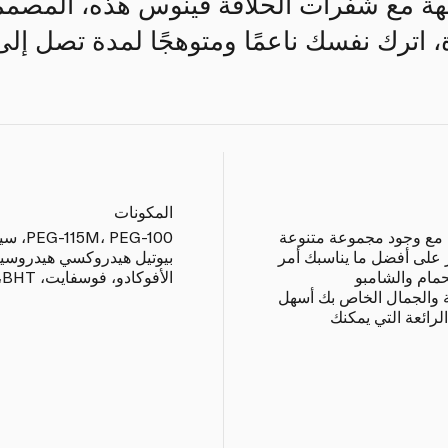
هة مع شفرات الحلاقة فينوس هذه، المصمم
، اترك نفسك ناعمًا ومتوهجًا لمدة تصل إلى
المكونات
 مع وجود مجموعة متنوعة
PEG-100
 على أفضل ما يناسبك أمر
بيوتيل هيدروكسي هيدروسين
مام والشامبو
الأفوكادو، فوسفايت، BHT، غليكول
 والجمال الخاص بك أسهل
ائعة التي يمكنك