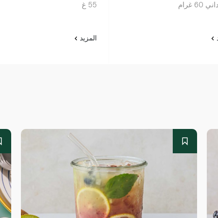
60 غرام
55 غ
د
المزيد