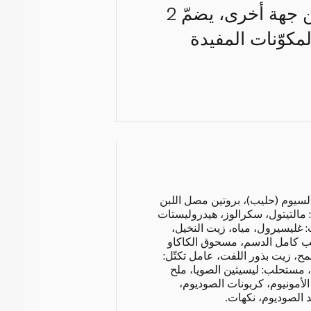
البروتين لتحفيز العضلات، ويتمتّع بنكهة الأوريو الحلوة والشهية. من جهة أخرى، يضمّ 2
كوّنات المفيدة
السيوم (حليب)، بروتين مصل اللبن
 مالتيتول، سكرالوز، هيدروليستات
: غليسيرول، مياه، زيت النخيل،
يب كامل الدسم، مسحوق الكاكاو
 دقيق القمح، زيت بذور اللفت، عامل تكتّل:
 مستحلب: ليسيثين الصويا، ملح
الأمونيوم، كربونات الصوديوم،
 الصوديوم، نكهات.