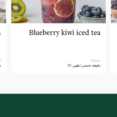
a
Blueberry kiwi iced tea
Other
ا
10 دقيقة
تحضير/طهي
د