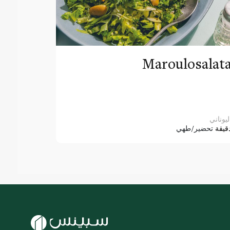
Maroulosalat
ليوناني
قيقة
تحضير/طهي