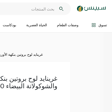
اضف الى السلة
تسوق
وصفات الطعام
الحياة العصرية
بودكاست
غرينايد لوح بروتين بنكهة الأوريو 
غرينايد لوح بروتين بنكه
والشوكولاتة البيضاء 60 غ