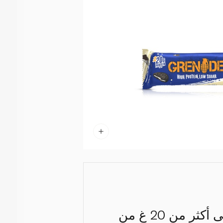
إليكم لوحاً مميّزاً يجمع الطعم اللذيذ بالمزايا المفيدة، إذ يحتوي على أكثر من 20 غ من