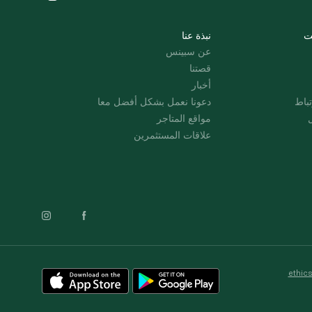
ت
نبذة عنا
عن سبينس
قصتنا
أخبار
باط
دعونا نعمل بشكل أفضل معا
ل
مواقع المتاجر
علاقات المستثمرين
ethic