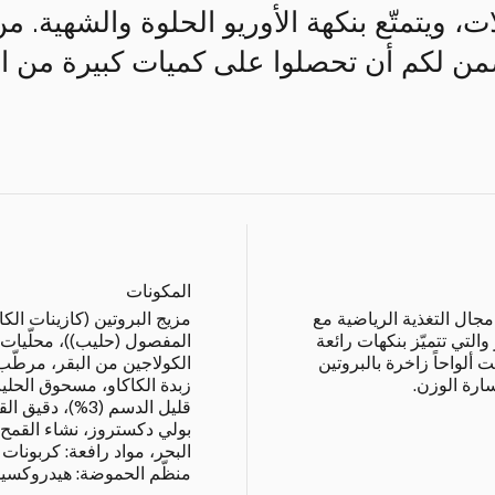
ن لكم أن تحصلوا على كميات كبيرة من الم
المكونات
 مجال التغذية الرياضية مع
مزيج البروتين (كازينات الك
التي تتميّز بنكهات رائعة
المفصول (حليب))، محلّيات:
 ألواحاً زاخرة بالبروتين
الكولاجين من البقر، مرطّب
سارة الوزن.
زبدة الكاكاو، مسحوق الحل
قليل الدسم (3%)،
بولي دكستروز، نشاء القمح،
البحر، مواد رافعة: كربونات 
منظّم الحموضة: هيدروكسيد