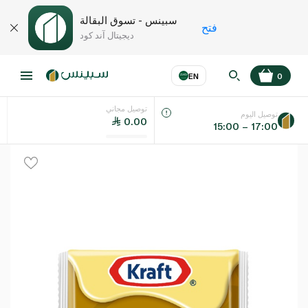
سبينس - تسوق البقالة
فتح
ديجيتال آند كود
EN
0
توصيل مجاني
عر
EN
اللغة
توصيل اليوم
0.00
15:00 – 17:00
UAE
KSA