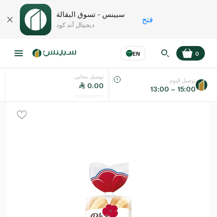
سبينس - تسوق البقالة
فتح
ديجيتال آند كود
EN
0
توصيل مجاني
عر
EN
اللغة
توصيل اليوم
0.00
13:00 – 15:00
UAE
KSA