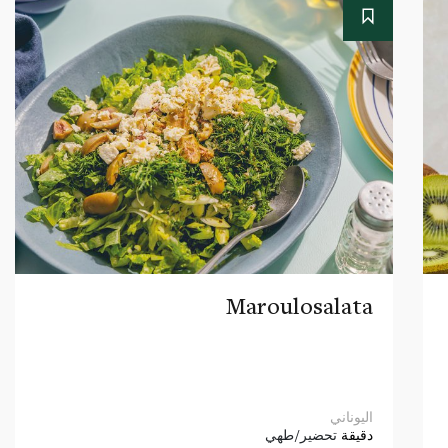
Maroulosalata
اليوناني
دقيقة
تحضير/طهي