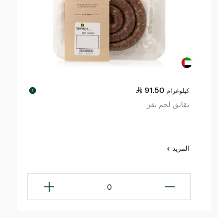
91.50
كيلوغرام
!
نقانق لحم بقر
المزيد
0