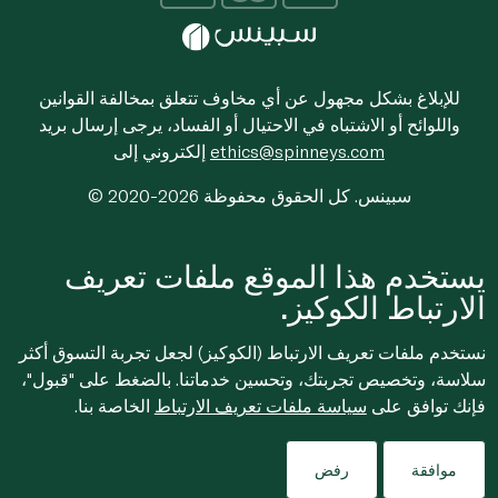
للإبلاغ بشكل مجهول عن أي مخاوف تتعلق بمخالفة القوانين
واللوائح أو الاشتباه في الاحتيال أو الفساد، يرجى إرسال بريد
ethics@spinneys.com
إلكتروني إلى
© 2020-2026 سبينس. كل الحقوق محفوظة
يستخدم هذا الموقع ملفات تعريف
الارتباط الكوكيز.
نستخدم ملفات تعريف الارتباط (الكوكيز) لجعل تجربة التسوق أكثر
سلاسة، وتخصيص تجربتك، وتحسين خدماتنا. بالضغط على "قبول"،
فإنك توافق على
سياسة ملفات تعريف الارتباط
الخاصة بنا.
موافقة
رفض