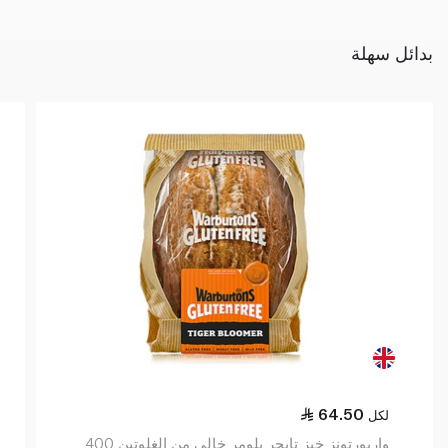
بدائل سهلة
64.50
لكل
واربورتونز خبز تايجر بلومر خالي من الغلوتين 400