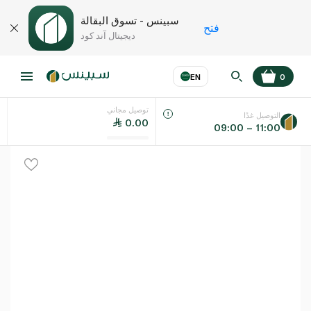
سبينس - تسوق البقالة
فتح
ديجيتال آند كود
EN
0
توصيل مجاني
عر
EN
اللغة
التوصيل غدًا
0.00
09:00 – 11:00
UAE
KSA