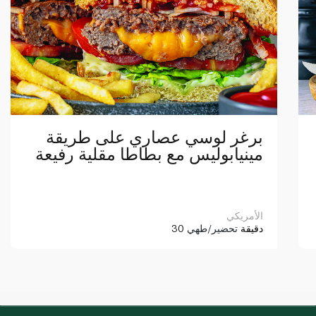
برغر لوسي عصاري على طريقة
مينيابوليس مع بطاطا مقلية رفيعة
الأمريكي
30 دقيقة
تحضير/طهي