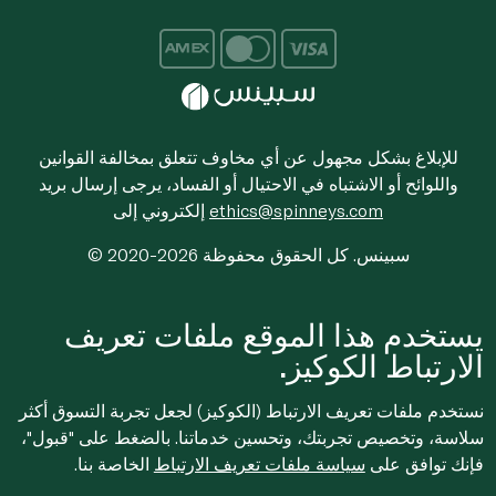
للإبلاغ بشكل مجهول عن أي مخاوف تتعلق بمخالفة القوانين
واللوائح أو الاشتباه في الاحتيال أو الفساد، يرجى إرسال بريد
ethics@spinneys.com
إلكتروني إلى
© 2020-2026 سبينس. كل الحقوق محفوظة
يستخدم هذا الموقع ملفات تعريف
الارتباط الكوكيز.
نستخدم ملفات تعريف الارتباط (الكوكيز) لجعل تجربة التسوق أكثر
سلاسة، وتخصيص تجربتك، وتحسين خدماتنا. بالضغط على "قبول"،
فإنك توافق على
سياسة ملفات تعريف الارتباط
الخاصة بنا.