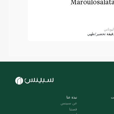
Maroulosalat
ليوناني
قيقة
تحضير/طهي
ت
نبذة عنا
عن سبينس
قصتنا