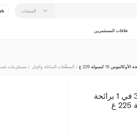
أومو كبسولة الغسي
المنتجات
sh
عر
N
علاقات المستثمرين
المنظّفات السائلة والجِل
مستلزمات غسل
أومو كبسولة الغسيل 3 في 1 برائحة