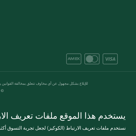
للإبلاغ بشكل مجهول عن أي مخاوف تتعلق بمخالفة القوانين وال
© 2020-2026 سبينس. كل الحقوق محفو
يستخدم هذا الموقع ملفات تعريف الارت
نستخدم ملفات تعريف الارتباط (الكوكيز) لجعل تجربة التسوق أك