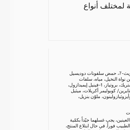
ة لمختلف أنواع
بروبيلين غليكول، (12-16 باريث-7، حمض سلفونات دوديسيل
سث-4، غليسرين نواة النخيل، مياه، سلفات
الصوديوم، عطر، حمض الستريك، بروتياز، 1-فينيل إيميدازول،
ايرين/ كوبوليمر أكريلات، ميثيل
يزوثيازولينون، ملوّن بنزيل،
ت
لعينين، يجب غسلهما جيّداً بكمّية
طبيب فوراً. في حال ابتلاع المنتج،