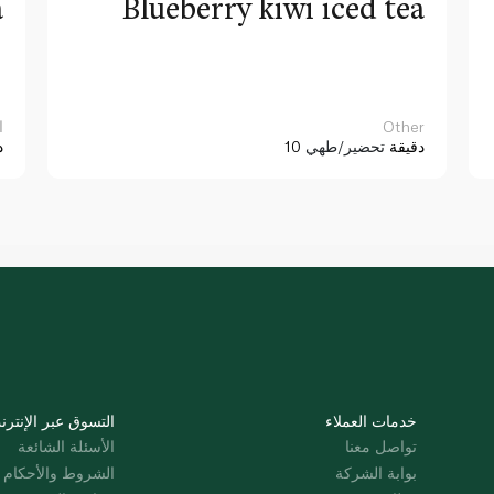
a
Blueberry kiwi iced tea
Other
ا
10 دقيقة
تحضير/طهي
د
خدمات العملاء
التسوق عبر الإنترن
تواصل معنا
الأسئلة الشائعة
بوابة الشركة
الشروط والأحكام