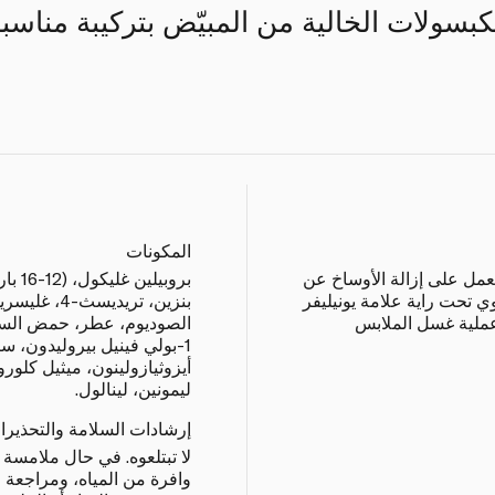
لكبسولات الخالية من المبيّض بتركيبة مناسب
المكونات
عمل على إزالة الأوساخ عن
ي تحت راية علامة يونيليفر
بنزين، تريدي
عملية غسل الملابس
1-بولي فينيل بيروليدون، ست
أيزوثيازولينون، ميثيل كلوروأ
ليمونين، لينالول.
إرشادات السلامة والتحذيرا
لا تبتلعوه. في حال ملامسة ا
وافرة من المياه، ومراجعة ال