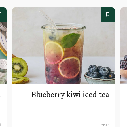
a
Blueberry kiwi iced tea
Other
ا