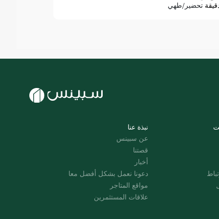
قيقة
تحضير/طهي
ت
نبذة عنا
عن سبينس
قصتنا
أخبار
باط
دعونا نعمل بشكل أفضل معا
ل
مواقع المتاجر
علاقات المستثمرين