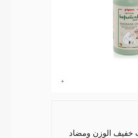
 ناتشورال بوتانيكال 120مل هو زيت خفيف الوزن ومضاد