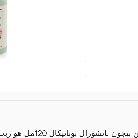
زيت تدليك للأطفال من بيجون