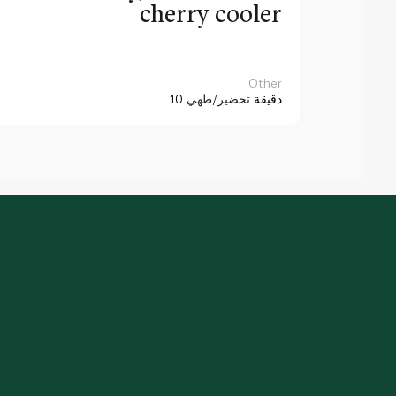
cherry cooler
Other
10 دقيقة
تحضير/طهي