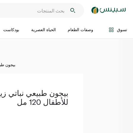
اضف الى السلة
تسوق
وصفات الطعام
الحياة العصرية
بودكاست
بيجون طبيع
بيجون طبيعي نباتي زي
للأطفال 120 مل