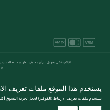
للإبلاغ بشكل مجهول عن أي مخاوف تتعلق بمخالفة القوانين وال
© 2020-2026 سبينس. كل الحقوق محفو
يستخدم هذا الموقع ملفات تعريف الارت
نستخدم ملفات تعريف الارتباط (الكوكيز) لجعل تجربة التسوق أك