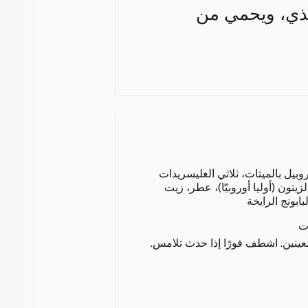
غذي، ويحمي من
روبيل بالميتات، ثلاثي الغليسريدات
زيتون (أوليا أوروبيّا)، عطر، زيت
ابونج الرايخة
ت
عينين. اشطف فورًا إذا حدث تلامس.