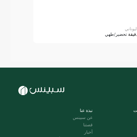
ليوناني
قيقة
تحضير/طهي
ت
نبذة عنا
عن سبينس
قصتنا
أخبار