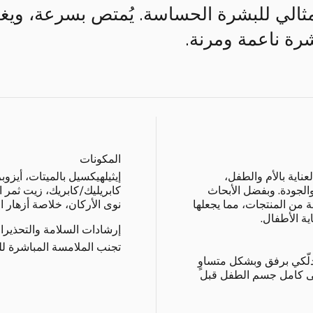
ثالي للبشرة الحساسة. يُمتص بسرعة، وي
رة ناعمة ومرنة.
المكونات
ناية بالأم والطفل،
إيثيلهيكسيل بالميتات، أيزوب
والجودة. وبفضل الأبحاث
كابريليك/كابريك، زيت ثمر ال
 من المنتجات، مما يجعلها
نوى الأركان، خلاصة أزهار الب
ية الأطفال.
إرشادات السلامة والتحذيرا
تجنب الملامسة المباشرة لل
لّكي برفق وبشكل متساوٍ
لى كامل جسم الطفل قبل