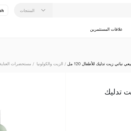
المنتجات
sh
عر
N
علاقات المستثمرين
ي نباتي زيت تدليك للأطفال 120 مل
الزيت والكولونيا
مستحضرات العناية
ت تدليك