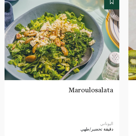
Maroulosalata
اليوناني
دقيقة
تحضير/طهي