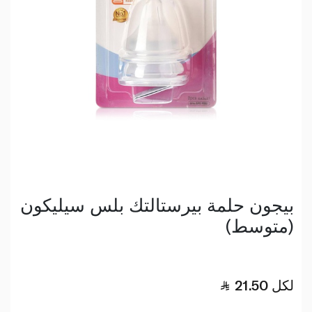
بيجون حلمة بيرستالتك بلس سيليكون
(متوسط)
لكل
21.50