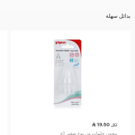
بدائل سهلة
19.50
لكل
بيجون حلمات من نوع صغير x2