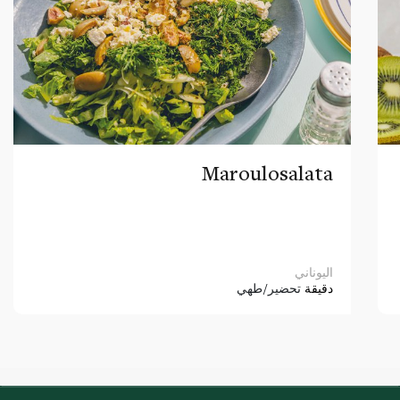
Maroulosalata
اليوناني
دقيقة
تحضير/طهي