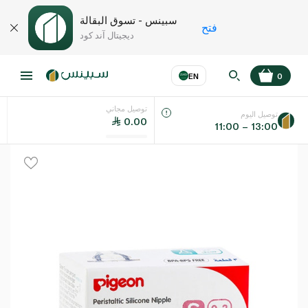
سبينس - تسوق البقالة
فتح
ديجيتال آند كود
EN
0
توصيل مجاني
عر
EN
اللغة
توصيل اليوم
0.00
11:00 – 13:00
UAE
KSA