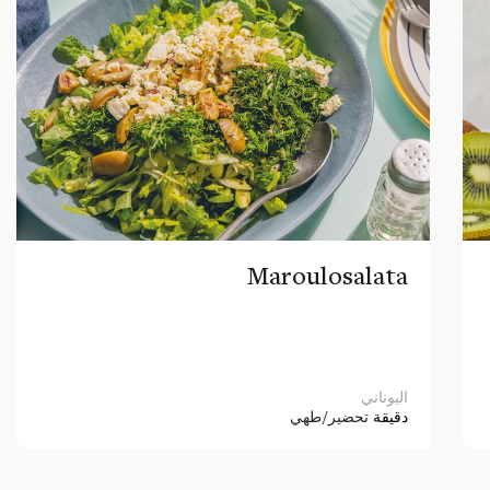
Maroulosalata
اليوناني
دقيقة
تحضير/طهي