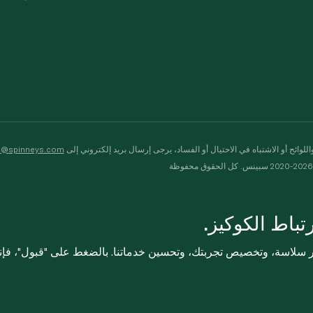
لوائح أو الاشتباه في الاحتيال أو الفساد، يرجى إرسال بريد إلكتروني إلى
s@spinneys.com
ظة
باط الكوكيز.
ثر سلاسة، وتخصيص تجربتك، وتحسين خدماتنا. بالضغط على "قبول"، فإ