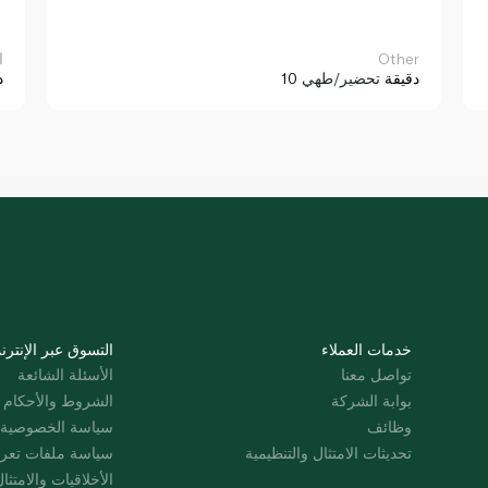
Other
ا
10 دقيقة
تحضير/طهي
د
خدمات العملاء
التسوق عبر الإنترن
تواصل معنا
الأسئلة الشائعة
بوابة الشركة
الشروط والأحكام
وظائف
سياسة الخصوصية
تحديثات الامتثال والتنظيمية
سياسة ملفات تعرت
الأخلاقيات والامتثا