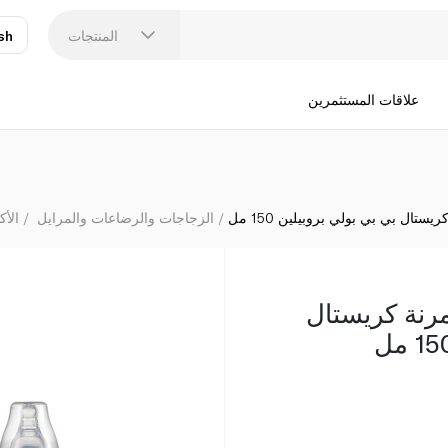
بيجون 
المنتجات
sh
عر
N
علاقات المستثمرين
تال بي بي بولي بروبيلين 150 مل
الزجاجات والرضاعات والمرايل
الأ
رنة كريستال