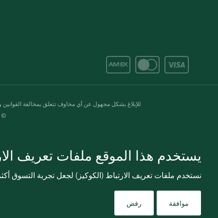
للإبلاغ بشكل مجهول عن أي مخاوف تتعلق بمخالفة القوانين وال
© 2020-2026 سبينس. كل الحقوق محفو
يستخدم هذا الموقع ملفات تعريف الارت
نستخدم ملفات تعريف الارتباط (الكوكيز) لجعل تجربة التسوق أك
موافقة
رفض