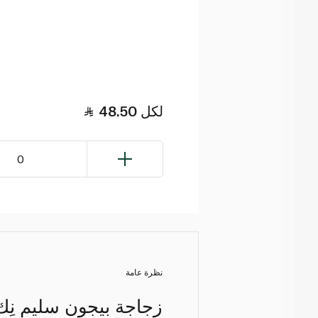
لكل
48.50
0
نظرة عامة
زجاجة بيجون سليم نِك