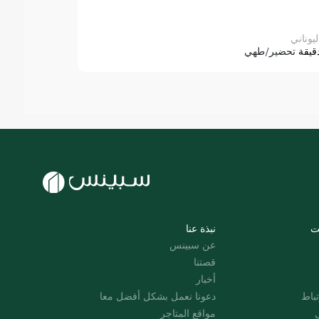
ليوناني
قيقة
تحضير/طهي
ت
نبذة عنا
عن سبينس
قصتنا
أخبار
باط
دعونا نعمل بشكل أفضل معا
ل
مواقع المتاجر