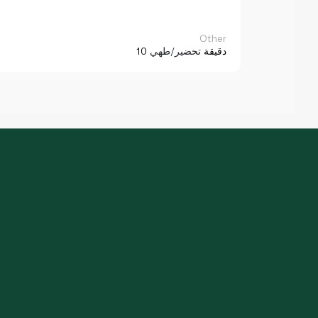
Other
10 دقيقة
تحضير/طهي