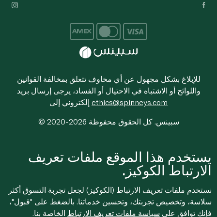
للإبلاغ بشكل مجهول عن أي مخاوف تتعلق بمخالفة القوانين
واللوائح أو الاشتباه في الاحتيال أو الفساد، يرجى إرسال بريد
ethics@spinneys.com
إلكتروني إلى
© 2020-2026 سبينس. كل الحقوق محفوظة
يستخدم هذا الموقع ملفات تعريف
الارتباط الكوكيز.
نستخدم ملفات تعريف الارتباط (الكوكيز) لجعل تجربة التسوق أكثر
سلاسة، وتخصيص تجربتك، وتحسين خدماتنا. بالضغط على "قبول"،
فإنك توافق على
سياسة ملفات تعريف الارتباط
الخاصة بنا.