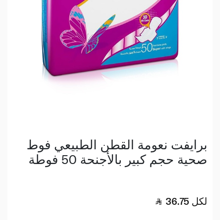
برايفت نعومة القطن الطبيعي فوط
صحية حجم كبير بالأجنحة 50 فوطة
لكل
36.75