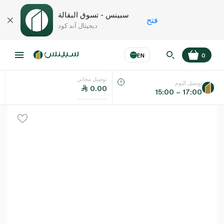
سبينس - تسوق البقالة
فتح
ديجيتال آند كود
EN
0
توصيل مجاني
عر
EN
اللغة
توصيل اليوم
0.00
15:00 – 17:00
UAE
KSA