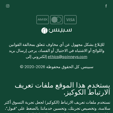
للإبلاغ بشكل مجهول عن أي مخاوف تتعلق بمخالفة القوانين
واللوائح أو الاشتباه في الاحتيال أو الفساد، يرجى إرسال بريد
ethics@spinneys.com
إلكتروني إلى
© 2020-2026 سبينس. كل الحقوق محفوظة
يستخدم هذا الموقع ملفات تعريف
الارتباط الكوكيز.
نستخدم ملفات تعريف الارتباط (الكوكيز) لجعل تجربة التسوق أكثر
سلاسة، وتخصيص تجربتك، وتحسين خدماتنا. بالضغط على "قبول"،