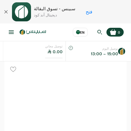
سبينس - تسوق البقالة
فتح
ديجيتال آند كود
EN
0
توصيل مجاني
عر
EN
اللغة
توصيل اليوم
0.00
13:00 – 15:00
UAE
KSA