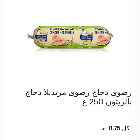
رضوى دجاج رضوى مرتديلا دجاج
بالزيتون 250 غ
لكل
8.75