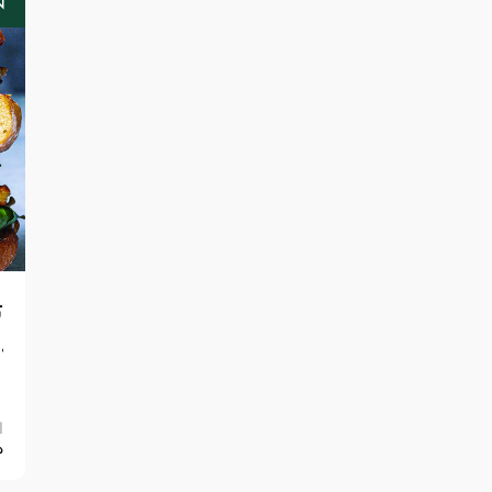
ت
ا
ب
ا
0