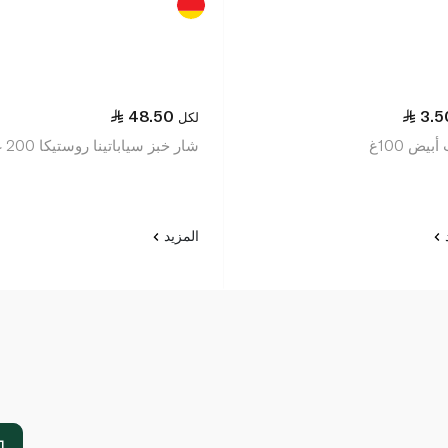
48.50
3.5
لكل
بيض 100غ
شار خبز سياباتينا روستيكا 200 غرام
د
المزيد