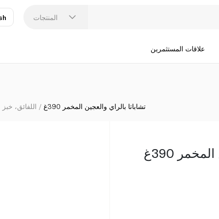
المنتجات
sh
عر
N
علاقات المستثمرين
تشاباتا بالراي والعجين المخمر 390غ
اللفائق، خبز ا
مخمر 390غ