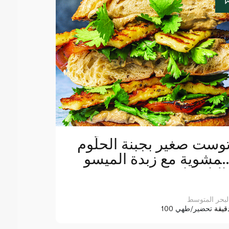
وست صغير بجبنة الحلّوم
لمشوية مع زبدة الميسو
الباذنجان
لبحر المتوسط
10 دقيقة
تحضير/طهي