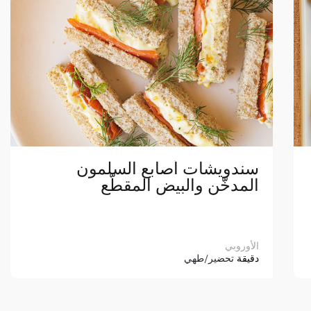
سندويشات أصابع السلمون
المدخّن والبيض المقطّع
الأوروبي
دقيقة
تحضير/طهي