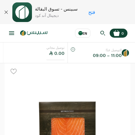
سبينس - تسوق البقالة
فتح
ديجيتال آند كود
EN
0
توصيل مجاني
عر
EN
اللغة
التوصيل غدًا
0.00
09:00 – 11:00
UAE
KSA