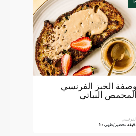
صفة الخبز الفرنسي
لمحمص النباتي
لفرنسي
1 دقيقة
تحضير/طهي