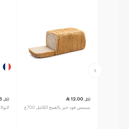
5
12.00
لكل
لكل
سبينس فود خبز بالقمح الكامل 700غ
لابولانج