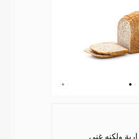
رية ولكنه غني