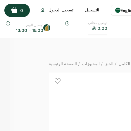
سبينس فود خبز فارمهاوس بالقمح الكامل 400غ
التسجيل
تسجيل الدخول
0
Engli
لكل
توصيل مجاني
اللغة
E
توصيل اليوم
0.00
13:00 – 15:00
UAE
KSA
الكامل
الخبز
المخبوزات
الصفحة الرئيسية