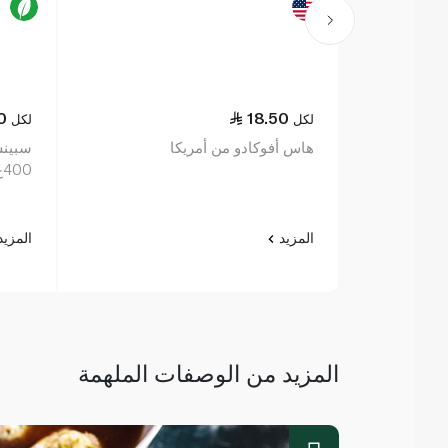
0
18.50
لكل
لكل
هاس أفوكادو من أمريكا
سبينس
400غ
المزيد
المزي
المزيد من الوصفات الملهمة