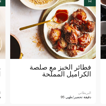
فطائر الخبز مع صلصة
و
الكراميل المملحة
ا
البريطاني
ا
95 دقيقة
تحضير/طهي
5