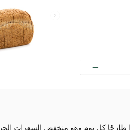
ا طازجًا كل يوم وهو منخفض السعرات الحرا