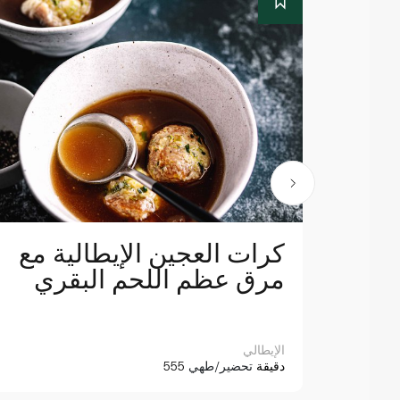
ن
كرات العجين الإيطالية مع
مرق عظم اللحم البقري
الإيطالي
555 دقيقة
تحضير/طهي