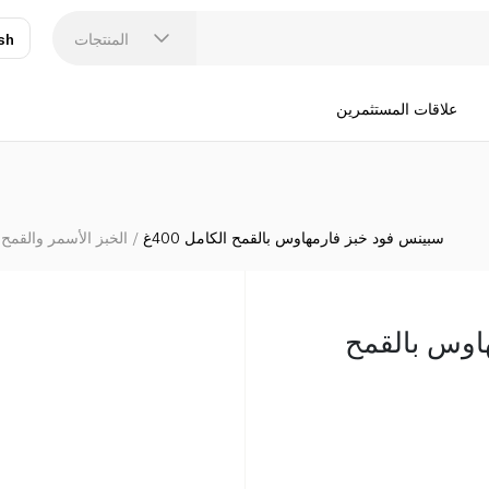
المنتجات
sh
عر
N
علاقات المستثمرين
سبينس فود خبز فارمهاوس بالقمح الكامل 400غ
الخبز الأسمر والقمح 
اوس بالقمح