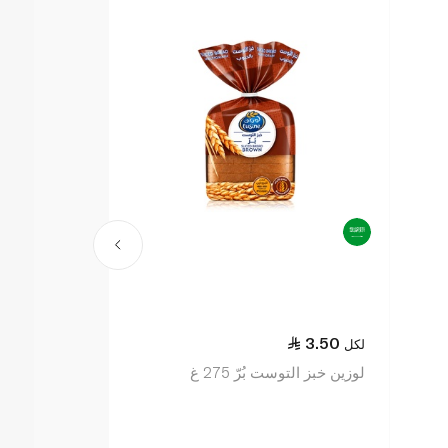
7.50
3.50
لكل
لكل
لوزين خبز التوست بُرّ 275 غ
فونتي خبز التوست 