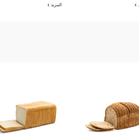
د
المزيد