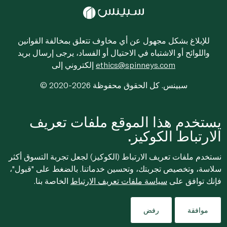
للإبلاغ بشكل مجهول عن أي مخاوف تتعلق بمخالفة القوانين
واللوائح أو الاشتباه في الاحتيال أو الفساد، يرجى إرسال بريد
ethics@spinneys.com
إلكتروني إلى
© 2020-2026 سبينس. كل الحقوق محفوظة
يستخدم هذا الموقع ملفات تعريف
الارتباط الكوكيز.
نستخدم ملفات تعريف الارتباط (الكوكيز) لجعل تجربة التسوق أكثر
سلاسة، وتخصيص تجربتك، وتحسين خدماتنا. بالضغط على "قبول"،
فإنك توافق على
سياسة ملفات تعريف الارتباط
الخاصة بنا.
موافقة
رفض