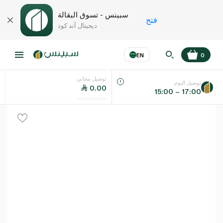
سبينس - تسوق البقالة
فتح
ديجيتال آند كود
EN
0
توصيل مجاني
عر
EN
اللغة
توصيل اليوم
0.00
15:00 – 17:00
UAE
KSA