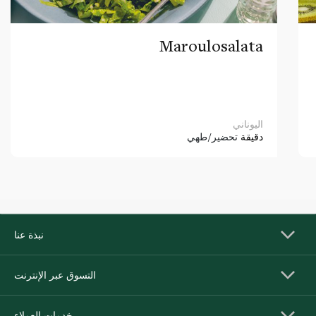
Maroulosalata
اليوناني
دقيقة
تحضير/طهي
نبذة عنا
التسوق عبر الإنترنت
خدمات العملاء