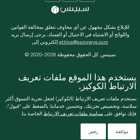
للإبلاغ بشكل مجهول عن أي مخاوف تتعلق بمخالفة القوانين
واللوائح أو الاشتباه في الاحتيال أو الفساد، يرجى إرسال بريد
ethics@spinneys.com
إلكتروني إلى
© 2020-2026 سبينس. كل الحقوق محفوظة
يستخدم هذا الموقع ملفات تعريف
الارتباط الكوكيز.
نستخدم ملفات تعريف الارتباط (الكوكيز) لجعل تجربة التسوق أكثر
سلاسة، وتخصيص تجربتك، وتحسين خدماتنا. بالضغط على "قبول"،
فإنك توافق على
سياسة ملفات تعريف الارتباط
الخاصة بنا.
موافقة
رفض