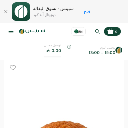
سبينس - تسوق البقالة
فتح
ديجيتال آند كود
EN
0
توصيل مجاني
عر
EN
اللغة
توصيل اليوم
0.00
13:00 – 15:00
UAE
KSA