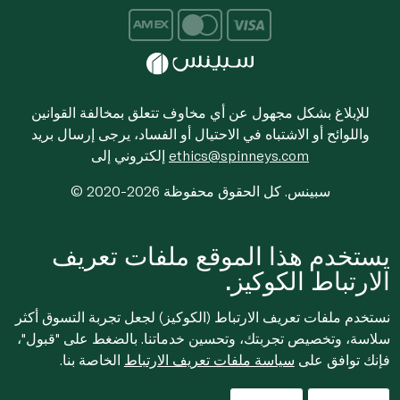
للإبلاغ بشكل مجهول عن أي مخاوف تتعلق بمخالفة القوانين
واللوائح أو الاشتباه في الاحتيال أو الفساد، يرجى إرسال بريد
ethics@spinneys.com
إلكتروني إلى
© 2020-2026 سبينس. كل الحقوق محفوظة
يستخدم هذا الموقع ملفات تعريف
الارتباط الكوكيز.
نستخدم ملفات تعريف الارتباط (الكوكيز) لجعل تجربة التسوق أكثر
سلاسة، وتخصيص تجربتك، وتحسين خدماتنا. بالضغط على "قبول"،
فإنك توافق على
سياسة ملفات تعريف الارتباط
الخاصة بنا.