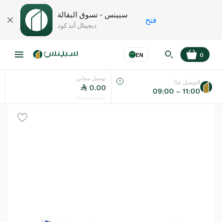
سبينس - تسوق البقالة
فتح
ديجيتال آند كود
EN
0
توصيل مجاني
عر
EN
اللغة
التوصيل غدًا
0.00
09:00 – 11:00
UAE
KSA