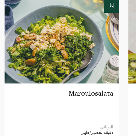
Maroulosalata
اليوناني
دقيقة
تحضير/طهي