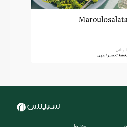
Maroulosalat
ليوناني
قيقة
تحضير/طهي
ت
نبذة عنا