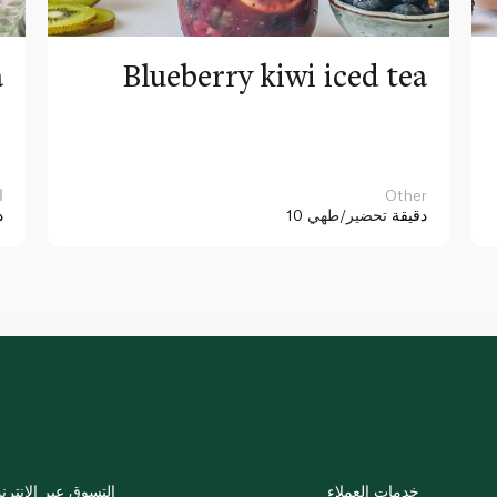
a
Blueberry kiwi iced tea
Other
ا
10 دقيقة
تحضير/طهي
د
خدمات العملاء
التسوق عبر الإنترن