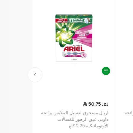
49.00
50.75
لكل
لكل
ئحة
اريال مسحوق لغسيل الملابس برائحة
تايد مسحوق ل
داوني عبق الزهور للغسالات
الذوبان برائحة
الأوتوماتيكية 2.25 كلغ
للغسالات الأوتوماتي