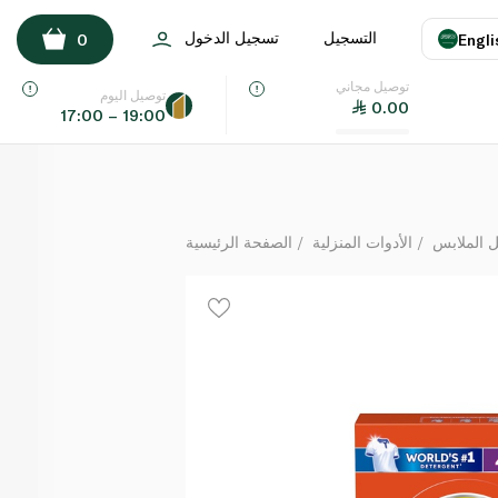
بس برائحة داوني لافندر للغسالات الأوتوماتيكية 2.25 كلغ
التسجيل
تسجيل الدخول
0
Engli
لكل
توصيل مجاني
اللغة
E
توصيل اليوم
0.00
17:00 – 19:00
UAE
KSA
 الملابس
الأدوات المنزلية
الصفحة الرئيسية