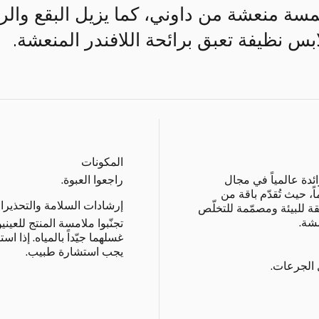
لمسة منعشة من داوني، كما يزيل البقع والر
ابس نظيفة تعبق برائحة اللافندر المنعشة.
المكونات
ئدة عالمياً في مجال
راجعوا العبوة.
غسيل منذ أكثر من 70 عاماً، حيث تُقدّم باقة من
إرشادات السلامة والتحذيرا
 للبيئة ومصمّمة للتخلّص
شة.
تجنّبوا ملامسة المنتج للعي
غسلهما جيّداً بالمياه. إذا ا
يجب استشارة طبيب.
 الجرعات.