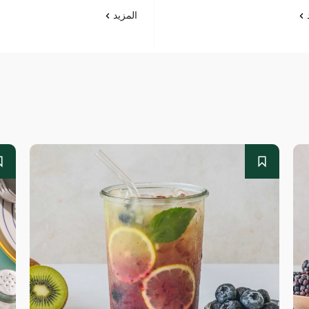
د
المزيد