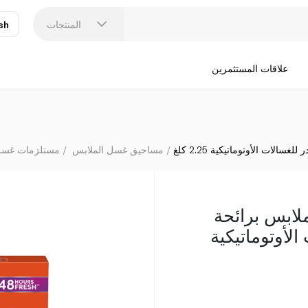
تايد مسحوق لغسل الملا
المنتجات
sh
عر
N
علاقات المستثمرين
لات الأوتوماتيكية 2.25 كلغ
مساحيق غسل الملابس
مستلزمات غسل
لابس برائحة
الأوتوماتيكية