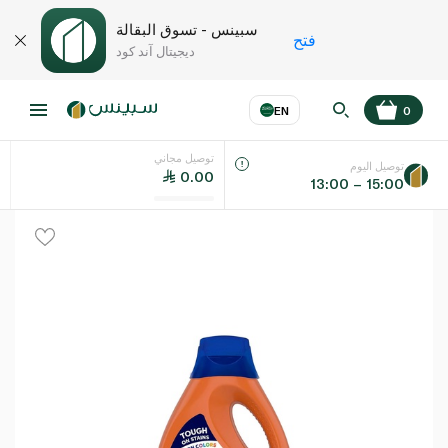
سبينس - تسوق البقالة
فتح
ديجيتال آند كود
EN
0
توصيل مجاني
عر
EN
اللغة
توصيل اليوم
0.00
13:00 – 15:00
UAE
KSA