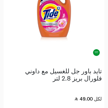
تايد باور جل للغسيل مع داوني
فلورال بريز 2.8 لتر
لكل
49.00