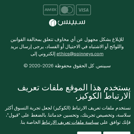
للإبلاغ بشكل مجهول عن أي مخاوف تتعلق بمخالفة القوانين
واللوائح أو الاشتباه في الاحتيال أو الفساد، يرجى إرسال بريد
ethics@spinneys.com
إلكتروني إلى
© 2020-2026 سبينس. كل الحقوق محفوظة
يستخدم هذا الموقع ملفات تعريف
الارتباط الكوكيز.
نستخدم ملفات تعريف الارتباط (الكوكيز) لجعل تجربة التسوق أكثر
سلاسة، وتخصيص تجربتك، وتحسين خدماتنا. بالضغط على "قبول"،
فإنك توافق على
سياسة ملفات تعريف الارتباط
الخاصة بنا.