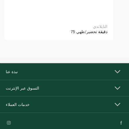
التايلاندي
75 دقيقة
تحضير/طهي
نبذة عنا
التسوق عبر الإنترنت
خدمات العملاء