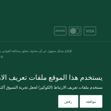
للإبلاغ بشكل مجهول عن أي مخاوف تتعلق بمخالفة القوانين وال
© 2020-2026 سبينس. كل الحقوق محفو
يستخدم هذا الموقع ملفات تعريف الارت
نستخدم ملفات تعريف الارتباط (الكوكيز) لجعل تجربة التسوق أك
موافقة
رفض