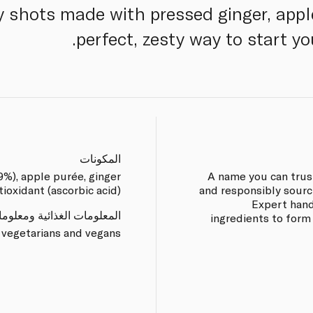
ry shots made with pressed ginger, appl
perfect, zesty way to start yo
المكونات
19%), apple purée, ginger
A name you can trus
tioxidant (ascorbic acid).
and responsibly sourc
Expert hand
المعلومات الغذائية ومعلوم
ingredients to form
 vegetarians and vegans.