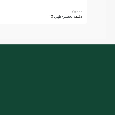
Other
10 دقيقة
تحضير/طهي