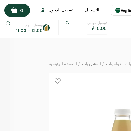
Waitrose 5x Ginger Shots 500ml
التسجيل
تسجيل الدخول
0
Engli
لكل
توصيل مجاني
اللغة
E
توصيل اليوم
0.00
11:00 – 13:00
UAE
KSA
 الفيتامينات
المشروبات
الصفحة الرئيسية