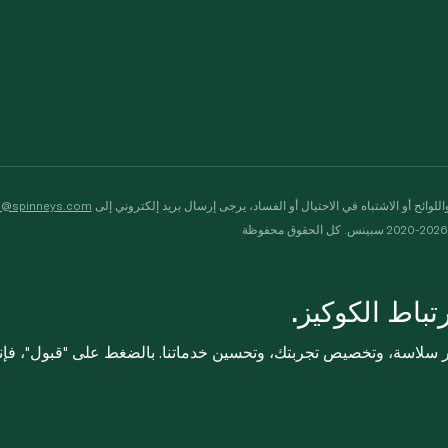
لوائح أو الاشتباه في الاحتيال أو الفساد، يرجى إرسال بريد إلكتروني إلى
s@spinneys.com
ظة
باط الكوكيز.
ثر سلاسة، وتخصيص تجربتك، وتحسين خدماتنا. بالضغط على "قبول"، فإ