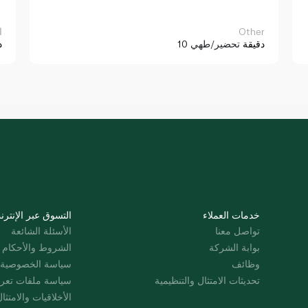
Other
ا
10 دقيقة
تحضير/طهي
د
خدمات العملاء
التسوق عبر الإنترن
تواصل معنا
الأسئلة الشائعة
بوابة الشركة
الشروط والأحكام
وظائف
سياسة الخصوصية
تحديثات الامتثال والتنظيمية
سياسة ملفات تعرت
الأخلاقيات والامتثا