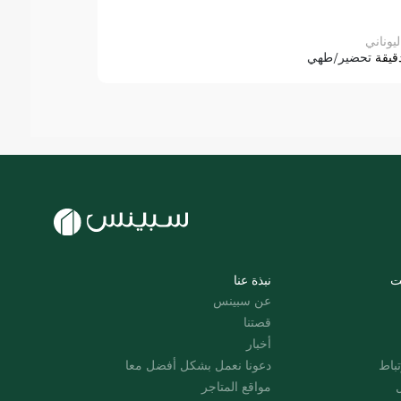
ليوناني
قيقة
تحضير/طهي
ت
نبذة عنا
عن سبينس
قصتنا
أخبار
باط
دعونا نعمل بشكل أفضل معا
ل
مواقع المتاجر