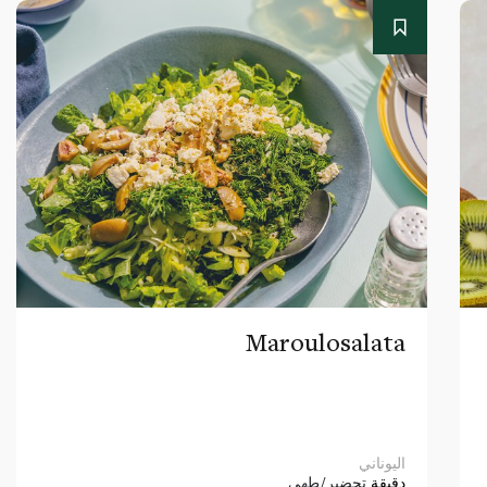
Maroulosalata
اليوناني
دقيقة
تحضير/طهي