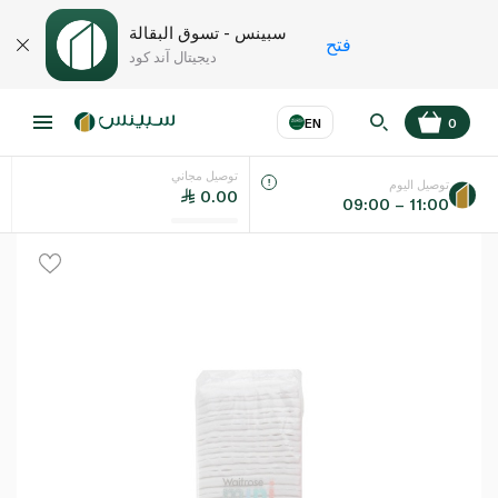
سبينس - تسوق البقالة
فتح
ديجيتال آند كود
EN
0
توصيل مجاني
عر
EN
اللغة
توصيل اليوم
0.00
09:00 – 11:00
UAE
KSA