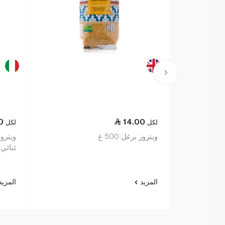
0
14.00
لكل
لكل
ويتروز برغل 500 غ
ويترو
ثنائي ال
المزيد
المزي