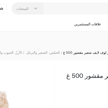
المنتجات
sh
عر
N
علاقات المستثمرين
لوف لايف شعير مقشور 500 غ
الحمّص، الشعير والبرغل
الأرزّ، الحبوب وا
شور 500 غ