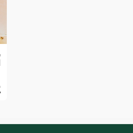
س
ا
n
0