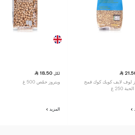
18.50
21.5
لكل
ز لوف لايف كويك كوك قمح
ويتروز حمّص 500 غ
حبة 250 غ
د
المزيد