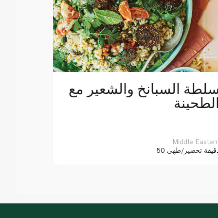
لطة السبانخ والشعير مع
لطحينة
Middle Easter
5 دقيقة
تحضير/طهي