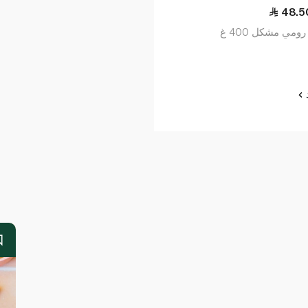
48.5
ومي مشكل 400 غ
د