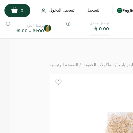
ويتروز لوف لايف شعير مقشور 500 غ
التسجيل
تسجيل الدخول
0
Engli
لكل
توصيل مجاني
اللغة
E
توصيل اليوم
0.00
19:00 – 21:00
UAE
KSA
لبقوليات
المأكولات الخفيفة
الصفحة الرئيسية