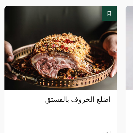
أضلع الخروف بالفستق
العربي