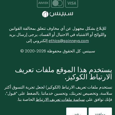
للإبلاغ بشكل مجهول عن أي مخاوف تتعلق بمخالفة القوانين
واللوائح أو الاشتباه في الاحتيال أو الفساد، يرجى إرسال بريد
ethics@spinneys.com
إلكتروني إلى
© 2020-2026 سبينس. كل الحقوق محفوظة
يستخدم هذا الموقع ملفات تعريف
الارتباط الكوكيز.
نستخدم ملفات تعريف الارتباط (الكوكيز) لجعل تجربة التسوق أكثر
سلاسة، وتخصيص تجربتك، وتحسين خدماتنا. بالضغط على "قبول"،
فإنك توافق على
سياسة ملفات تعريف الارتباط
الخاصة بنا.
موافقة
رفض