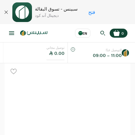
سبينس - تسوق البقالة
فتح
ديجيتال آند كود
EN
0
توصيل مجاني
عر
EN
اللغة
التوصيل غدًا
0.00
09:00 – 11:00
UAE
KSA