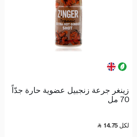
زينغر جرعة زنجبيل عضوية حارة جدّاً
70 مل
لكل
14.75