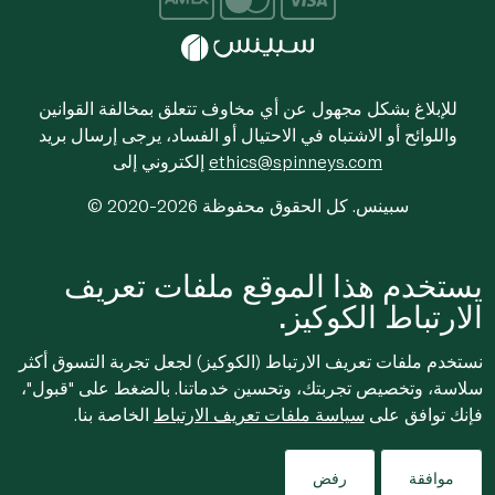
للإبلاغ بشكل مجهول عن أي مخاوف تتعلق بمخالفة القوانين
واللوائح أو الاشتباه في الاحتيال أو الفساد، يرجى إرسال بريد
ethics@spinneys.com
إلكتروني إلى
© 2020-2026 سبينس. كل الحقوق محفوظة
يستخدم هذا الموقع ملفات تعريف
الارتباط الكوكيز.
نستخدم ملفات تعريف الارتباط (الكوكيز) لجعل تجربة التسوق أكثر
سلاسة، وتخصيص تجربتك، وتحسين خدماتنا. بالضغط على "قبول"،
فإنك توافق على
سياسة ملفات تعريف الارتباط
الخاصة بنا.
موافقة
رفض