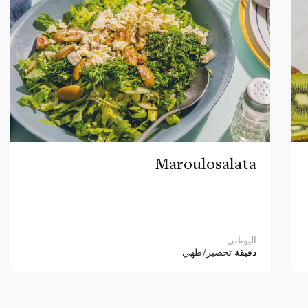
Maroulosalata
اليوناني
دقيقة
تحضير/طهي