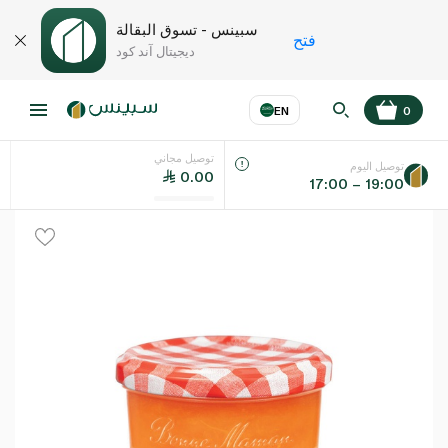
سبينس - تسوق البقالة
فتح
ديجيتال آند كود
EN
0
توصيل مجاني
عر
EN
اللغة
توصيل اليوم
0.00
17:00 – 19:00
UAE
KSA