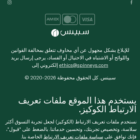
للإبلاغ بشكل مجهول عن أي مخاوف تتعلق بمخالفة القوانين
واللوائح أو الاشتباه في الاحتيال أو الفساد، يرجى إرسال بريد
ethics@spinneys.com
إلكتروني إلى
© 2020-2026 سبينس. كل الحقوق محفوظة
يستخدم هذا الموقع ملفات تعريف
الارتباط الكوكيز.
نستخدم ملفات تعريف الارتباط (الكوكيز) لجعل تجربة التسوق أكثر
سلاسة، وتخصيص تجربتك، وتحسين خدماتنا. بالضغط على "قبول"،
فإنك توافق على
سياسة ملفات تعريف الارتباط
الخاصة بنا.