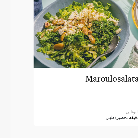
Maroulosalat
ليوناني
قيقة
تحضير/طهي