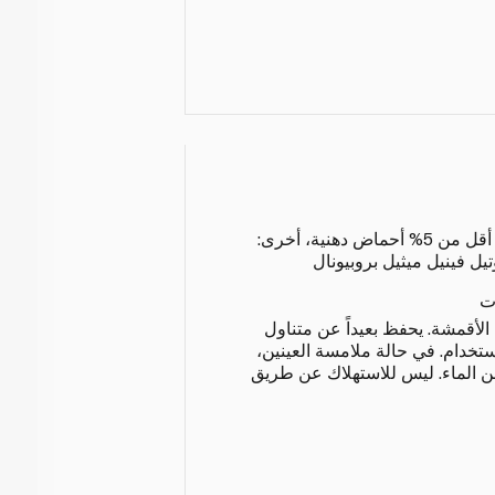
5-15% مواد فعالة كاتيونية، أقل من 5% أحماض دهنية، أخرى:
تيل فينيل ميثيل بروبيونال
ت
الأقمشة. يحفظ بعيداً عن متناول
ستخدام. في حالة ملامسة العينين،
من الماء. ليس للاستهلاك عن طريق