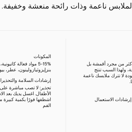
الملابس ناعمة وذات رائحة منعشة وخفيفة.
المكونات
كثر من مجرد أقمشة بل
، ولهذا السبب تنتج
بنزإيزوثيازولينون، عطر، بيو
ة لا تترك ملابسك ناعمة
إرشادات السلامة والتحذيرا
.
تحذير: لا تصب مباشرة على 
الأطفال. اغسل يديك بعد الا
إرشادات الاستعمال
اشطفها فورًا بكمية كبيرة 
الفم