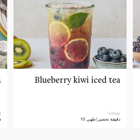
a
Blueberry kiwi iced tea
Other
ا
10 دقيقة
تحضير/طهي
د