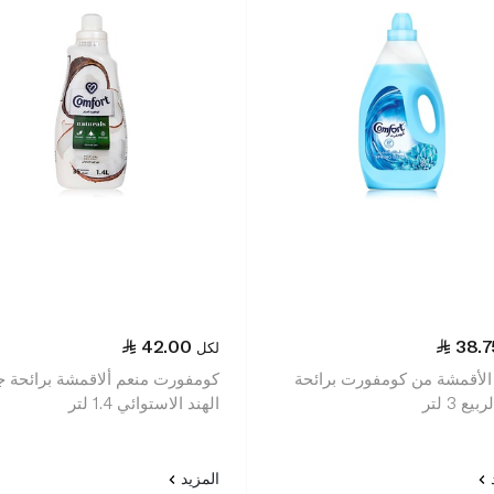
42.00
38.7
لكل
الأقمشة من كومفورت برائحة
كومفورت منعم ألاقمشة برائحة ج
يع 3 لتر
الهند الاستوائي 1.4 لتر
د
المزيد