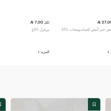
7.00
27.0
لكل
لابولانجر خبز أبيض للساندويشات 550
بريتزل 83غ
د
المزيد