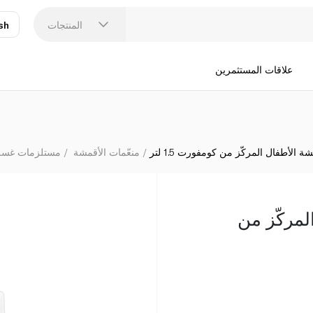
المنتجات
sh
عر
N
علاقات المستثمرين
 الأطفال المركّز من كومفورت 1.5 لتر
منعّمات الأقمشة
مستلزمات غسل
لمركّز من