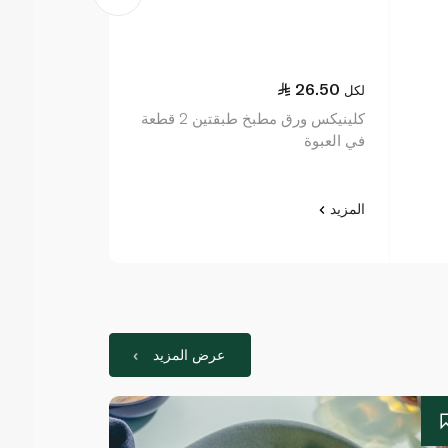
44.75
26.50
لكل
لكل
كلينيكس ورق مطبخ طبقتين 2 قطعة
سبينس فوود ع
في العبوة
750 غرام
المزيد
المزيد
عرض المزيد