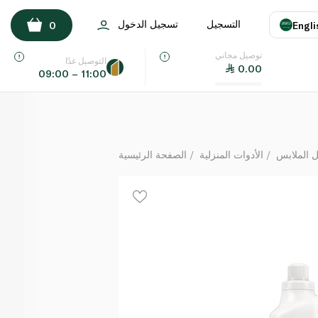
منعم أقمشة الأطفال المركّز من كومفورت 1.5 لتر
التسجيل
تسجيل الدخول
0
Engli
لكل
توصيل مجاني
اللغة
E
التوصيل غدًا
0.00
09:00 – 11:00
UAE
KSA
 الملابس
الأدوات المنزلية
الصفحة الرئيسية